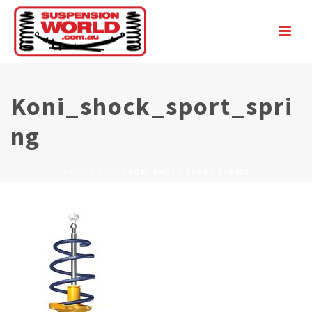
Koni_shock_sport_spri
Ng
HOME
/
KONI
/ KONI_SHOCK_SPORT_SPRING